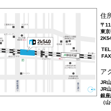
住
〒11
東京
2K5
TEL
FAX
ア
JR
JR
銀座
（山