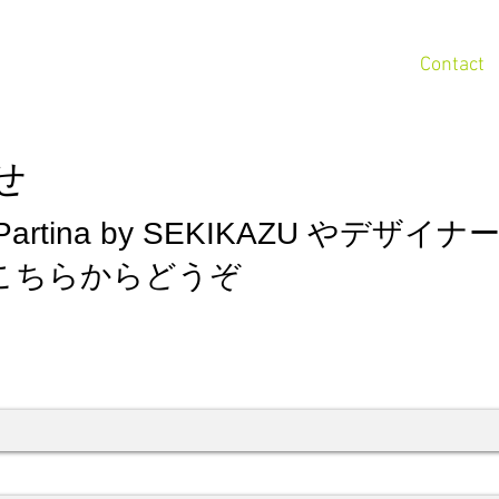
きかず
作品集
新着情報
企画展
​お問合せ
rofile
Gallery
News
Event
Contact
せ
rtina by SEKIKAZU やデザイ
こちらからどうぞ